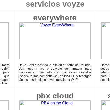
servicios voyze
everywhere
número
Lleva Voyze contigo a cualquier parte del mundo.
Llama
ecibir
Usa nuestra app o servicio de llamadas para
desde
l para
mantenerte conectado con tus seres queridos
telefó
es que
usando tarifas competitivas, calidad HD y recargas
para v
 pagos
fáciles desde dispositivos móviles o Wi-Fi.
flexibi
ultos.
pbx cloud