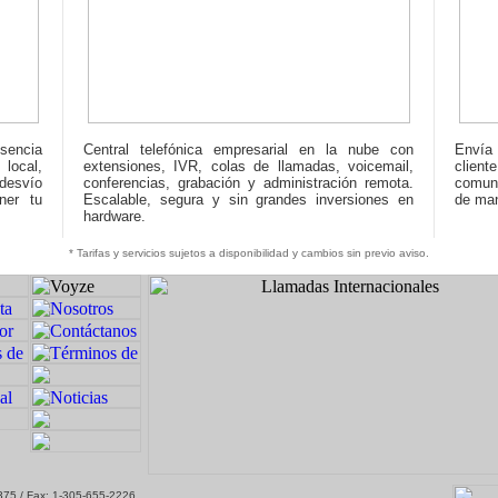
sencia
Central telefónica empresarial en la nube con
Envía 
 local,
extensiones, IVR, colas de llamadas, voicemail,
client
 desvío
conferencias, grabación y administración remota.
comuni
ner tu
Escalable, segura y sin grandes inversiones en
de man
hardware.
* Tarifas y servicios sujetos a disponibilidad y cambios sin previo aviso.
7375 / Fax: 1-305-655-2226