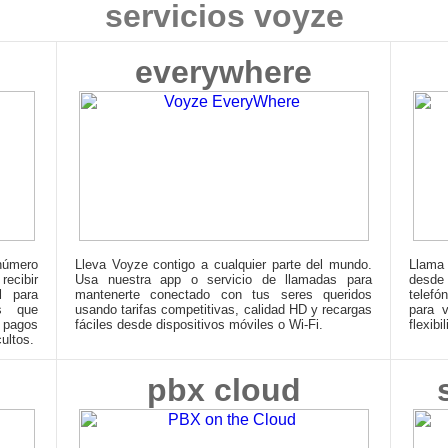
servicios voyze
everywhere
número
Lleva Voyze contigo a cualquier parte del mundo.
Llama
ecibir
Usa nuestra app o servicio de llamadas para
desde
l para
mantenerte conectado con tus seres queridos
telefó
es que
usando tarifas competitivas, calidad HD y recargas
para v
 pagos
fáciles desde dispositivos móviles o Wi-Fi.
flexibi
ultos.
pbx cloud