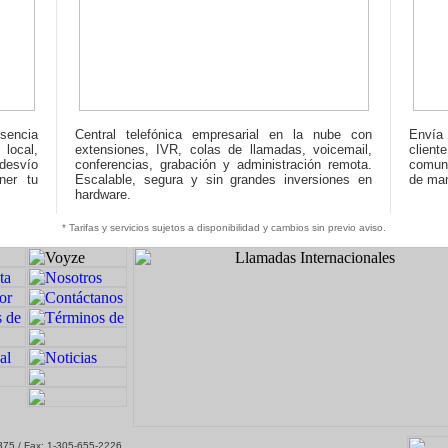
sencia
Central telefónica empresarial en la nube con
Envía 
 local,
extensiones, IVR, colas de llamadas, voicemail,
client
 desvío
conferencias, grabación y administración remota.
comuni
ner tu
Escalable, segura y sin grandes inversiones en
de man
hardware.
* Tarifas y servicios sujetos a disponibilidad y cambios sin previo aviso.
7375 / Fax: 1-305-655-2226