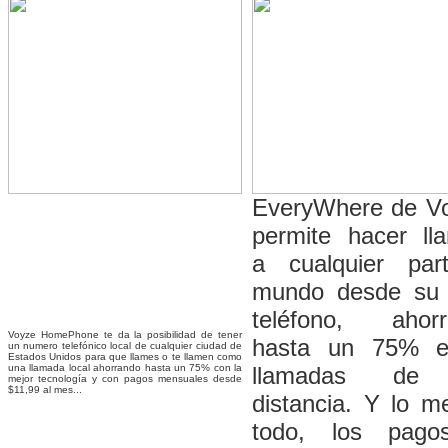
EveryWhere de Vo
permite hacer ll
a cualquier par
mundo desde su 
teléfono, ahorr
Voyze HomePhone te da la posibilidad de tener
hasta un 75% e
un numero telefónico local de cualquier ciudad de
Estados Unidos para que llames o te llamen como
una llamada local ahorrando hasta un 75% con la
llamadas de 
mejor tecnología y con pagos mensuales desde
$11,99 al mes...
distancia. Y lo m
todo, los pago